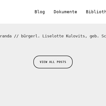
Blog
Dokumente
Bibliot
randa // bürgerl. Liselotte Kulovits, geb. S
VIEW ALL POSTS