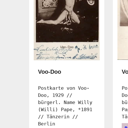
Voo-Doo
V
Postkarte von Voo-
Po
Doo, 1929 //
Do
bürgerl. Name Willy
bü
(Willi) Pape, *1891
Pa
// Tänzerin //
Tä
Berlin