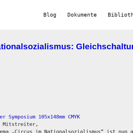
Blog
Dokumente
Bibliot
ionalsozialismus: Gleichschaltun
er Symposium 105x148mm CMYK
 Mitstreiter,
ema „Circus im Nationalsozialismus“ ist nun 